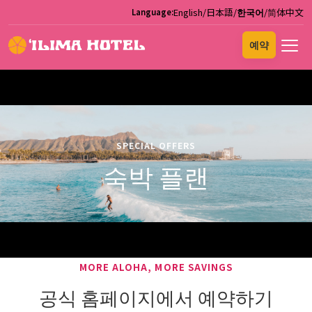
English
/
日本語
/
한국어
/
简体中文
Language:
예약
SPECIAL OFFERS
숙박 플랜
MORE ALOHA, MORE SAVINGS
공식 홈페이지에서 예약하기